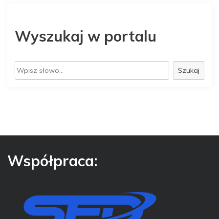
Wyszukaj w portalu
S
Szukaj
z
u
k
a
j
Współpraca: