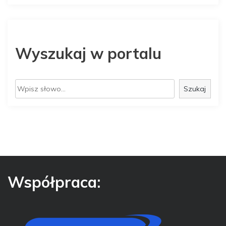
Wyszukaj w portalu
S
Szukaj
z
u
k
a
j
Współpraca: