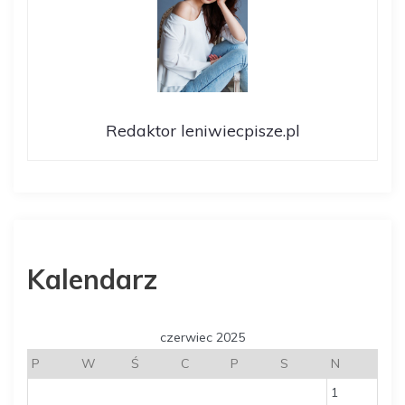
Redaktor leniwiecpisze.pl
Kalendarz
czerwiec 2025
P
W
Ś
C
P
S
N
1