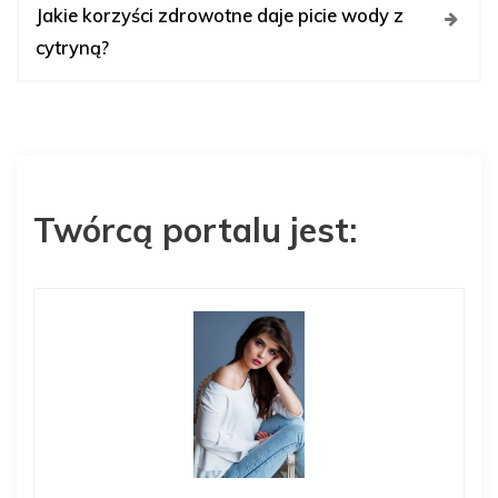
i
Jakie korzyści zdrowotne daje picie wody z
cytryną?
g
a
c
Twórcą portalu jest:
j
a
w
p