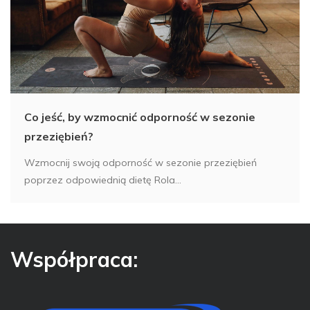
Co jeść, by wzmocnić odporność w sezonie
przeziębień?
Wzmocnij swoją odporność w sezonie przeziębień
poprzez odpowiednią dietę Rola...
Współpraca: