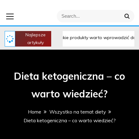
Leniwiec Pisze –
S
S
wszystko na temat
e
e
a
a
r
Najlepsze
r
Jakie produkty warto wprowadzić do diety przed treningie
c
artykuły
h
diety i zdrowia
c
h
f
o
Dieta ketogeniczna – co
r
:
warto wiedzieć?
Home
Wszystko na temat diety
Dieta ketogeniczna – co warto wiedzieć?