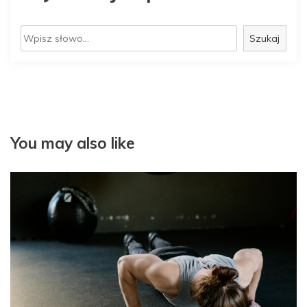
S
Szukaj
z
u
k
a
j
You may also like