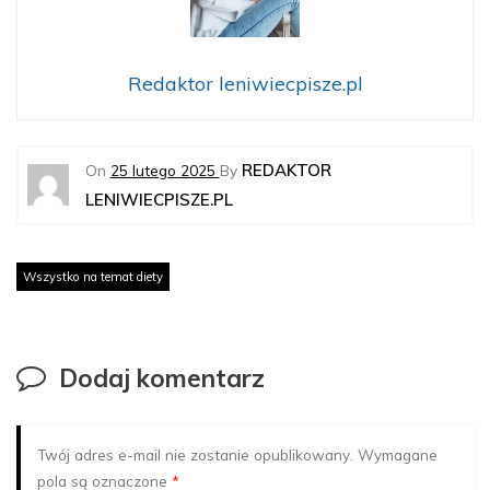
Redaktor leniwiecpisze.pl
REDAKTOR
On
25 lutego 2025
By
LENIWIECPISZE.PL
Wszystko na temat diety
Dodaj komentarz
Twój adres e-mail nie zostanie opublikowany.
Wymagane
pola są oznaczone
*