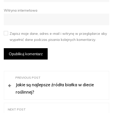
Witryna internetowa
Zapisz moje dane, adres e-mail i witrynę w przeglądarce aby
wypełnić dane podczas pisania kolejnych komentarzy.
N
PREVIOUS POST
Jakie są najlepsze źródła białka w diecie
a
roślinnej?
w
NEXT POST