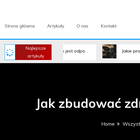
Leniwiec Pisze – wsz
Strona główna
Artykuły
O nas
Kontakt
Najlepsze
enowa – dla kogo jest odpowiednia?
Jakie produkty warto wp
artykuły
Jak zbudować zd
Home
Wszystk