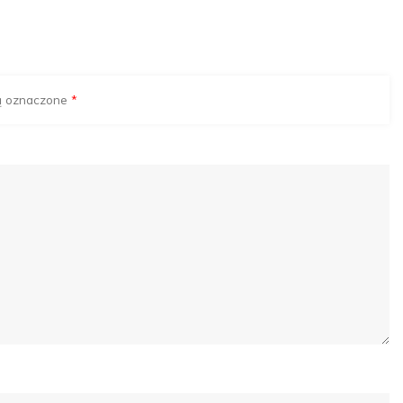
ą oznaczone
*