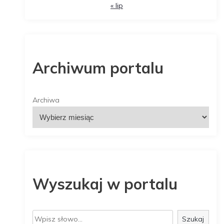
« lip
Archiwum portalu
Archiwa
Wyszukaj w portalu
S
Szukaj