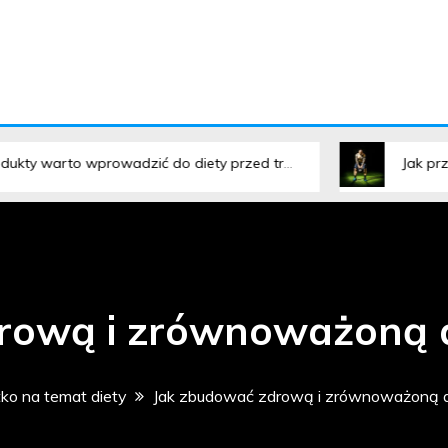
ystko na temat diety 
rowadzić do diety przed treningiem?
Jak przygotować zdro
rową i zrównoważoną di
o na temat diety
Jak zbudować zdrową i zrównoważoną di