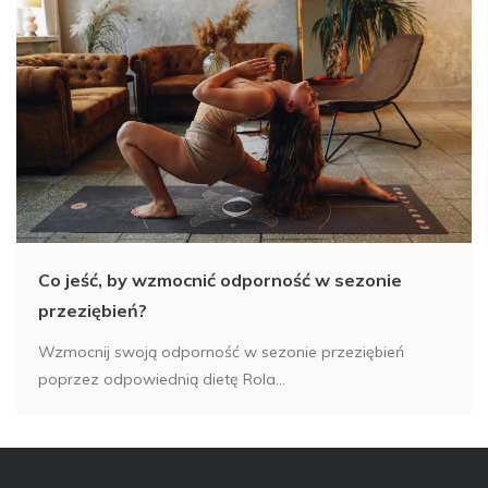
Co jeść, by wzmocnić odporność w sezonie
przeziębień?
Wzmocnij swoją odporność w sezonie przeziębień
poprzez odpowiednią dietę Rola...