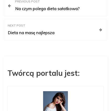
N
PREVIOUS POST
Na czym polega dieta sałatkowa?
a
w
NEXT POST
Dieta na masę najlepsza
i
g
a
Twórcą portalu jest:
c
j
a