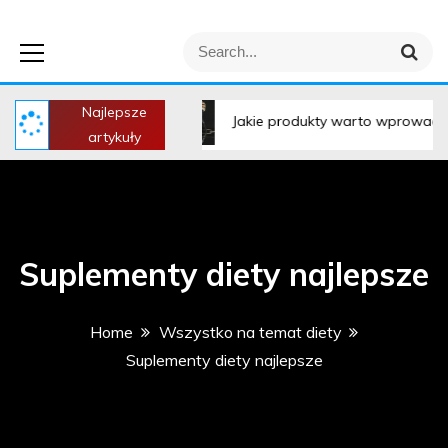
Leniwiec Pisze –
S
S
wszystko na temat
e
e
a
a
r
Najlepsze
r
powiednia?
Jakie produkty warto wprowadzić do diety przed
c
artykuły
h
diety i zdrowia
c
h
f
o
r
Suplementy diety najlepsze
:
Home
Wszystko na temat diety
Suplementy diety najlepsze