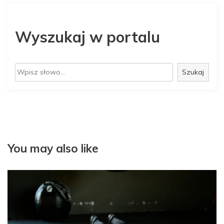
Wyszukaj w portalu
S
Szukaj
z
u
k
a
j
You may also like