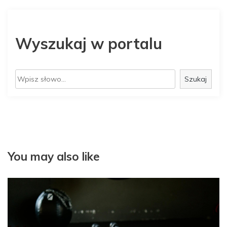
Wyszukaj w portalu
S
Szukaj
z
u
k
a
j
You may also like