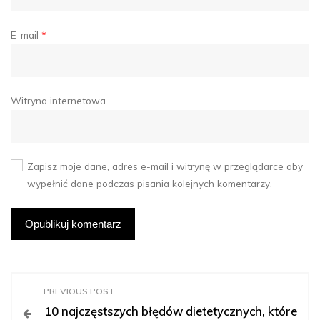
E-mail
*
Witryna internetowa
Zapisz moje dane, adres e-mail i witrynę w przeglądarce aby
wypełnić dane podczas pisania kolejnych komentarzy.
N
PREVIOUS POST
10 najczęstszych błędów dietetycznych, które