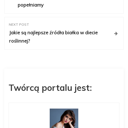
a
popełniamy
w
NEXT POST
i
Jakie są najlepsze źródła białka w diecie
roślinnej?
g
a
c
Twórcą portalu jest:
j
a
w