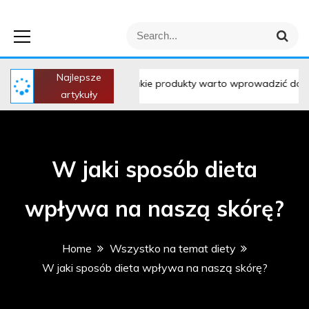
Leniwiec Pisze –
S
S
wszystko na temat
e
e
a
a
r
Najlepsze
r
Jakie produkty warto wprowadzić do diety przed treningie
c
artykuły
h
diety i zdrowia
c
h
f
o
W jaki sposób dieta
r
:
wpływa na naszą skórę?
Home
Wszystko na temat diety
W jaki sposób dieta wpływa na naszą skórę?