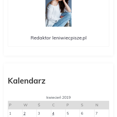
Redaktor leniwiecpisze.pl
Kalendarz
kwiecień 2019
P
W
Ś
C
P
S
N
1
2
3
4
5
6
7