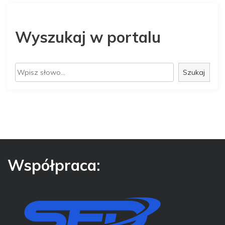
Wyszukaj w portalu
S
Szukaj
z
u
k
a
j
Współpraca: