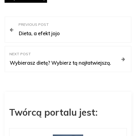
N
PREVIOUS POST
Dieta, a efekt jojo
a
w
NEXT POST
Wybierasz dietę? Wybierz tą najłatwiejszą.
i
g
a
Twórcą portalu jest:
c