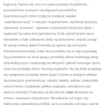
logiczną. Opiera się ona na wykorzystaniu trzydziestu
powszechnie znanych i dostępnych produktów
żywnościowych, które mają za zadanie niejako
„współpracować” z naszym organizmem, opóźniać procesy
starzenia, a nawet – zgodnie z intencjami twórców diety –
wpływać na nasz kod genetyczny. O ile całość brzmi nieco
nierealnie, o tyle założenia diety są sensowne i warte uwagi.
W dużej mierze dieta Smartfood opiera się na kuchni
śródziemnomorskiej i takie też produkty się w niej pojawiają.
Są podzielone na dwie grupy: produkty, które naśladują diety
niskokaloryczne i wpływają na długość i jakość naszego życia,
oraz na produkty, które chronią organizm. Na tej liście znajdują
się wyłącznie produkty, które kupić można w każdym sklepie
spożywczym: pomarańcze, cebula, sałata, wiśnie, czekolada,
owoce leśne i truskawki, jabłka, papryka, winogrona czy
zielona herbata. Polecane są też zboża,
oleje
tłoczone na
zimno i warzywa strączkowe. Niezależnie od tego, czy
faktycznie oddziałują na DNA, są to produkty zdrowe i warte