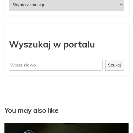
Wyszukaj w portalu
S
Szukaj
z
u
k
a
j
You may also like