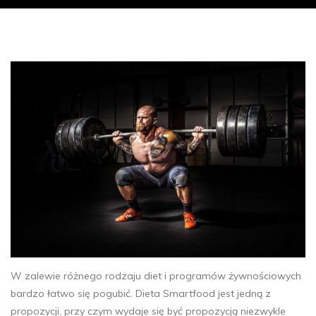
W zalewie różnego rodzaju diet i programów żywnościowych
bardzo łatwo się pogubić. Dieta Smartfood jest jedną z
propozycji, przy czym wydaje się być propozycją niezwykle