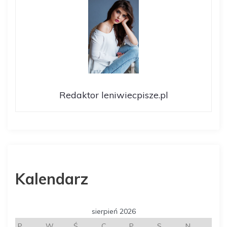
j
a
w
p
Redaktor leniwiecpisze.pl
i
s
u
Kalendarz
sierpień 2026
P
W
Ś
C
P
S
N