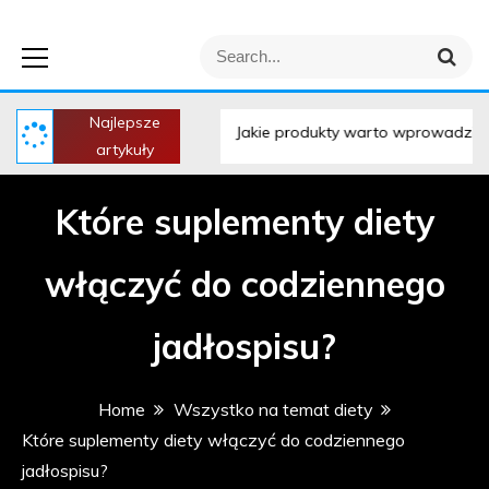
Leniwiec Pisze –
S
S
wszystko na temat
e
e
a
a
r
Najlepsze
r
ednia?
Jakie produkty warto wprowadzić do diety przed tre
c
artykuły
h
diety i zdrowia
c
h
Które suplementy diety
f
o
r
włączyć do codziennego
:
jadłospisu?
Home
Wszystko na temat diety
Które suplementy diety włączyć do codziennego
jadłospisu?