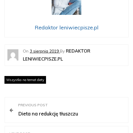
Redaktor leniwiecpisze.pl
REDAKTOR
On
3 sierpnia 2019
By
LENIWIECPISZE.PL
Wszystko na temat diety
N
PREVIOUS POST
Dieta na redukcję tłuszczu
a