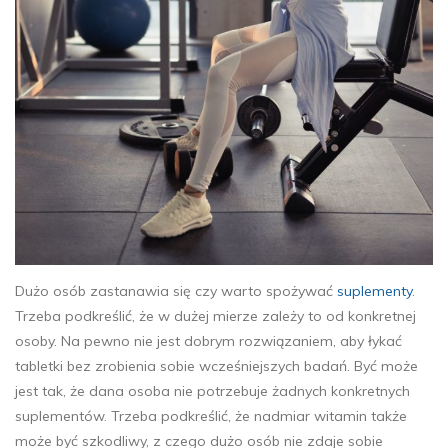
Dużo osób zastanawia się czy warto spożywać
suplementy
.
Trzeba podkreślić, że w dużej mierze zależy to od konkretnej
osoby. Na pewno nie jest dobrym rozwiązaniem, aby łykać
tabletki bez zrobienia sobie wcześniejszych badań. Być może
jest tak, że dana osoba nie potrzebuje żadnych konkretnych
suplementów. Trzeba podkreślić, że nadmiar witamin także
może być szkodliwy, z czego dużo osób nie zdaje sobie