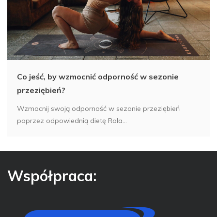
Co jeść, by wzmocnić odporność w sezonie
przeziębień?
Wzmocnij swoją odporność w sezonie przeziębień
poprzez odpowiednią dietę Rola...
Współpraca: