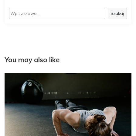
S
Szukaj
z
u
k
a
j
You may also like