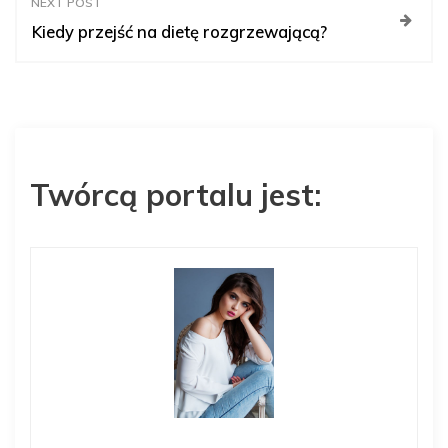
w
NEXT POST
Kiedy przejść na dietę rozgrzewającą?
i
g
a
Twórcą portalu jest:
c
j
a
w
p