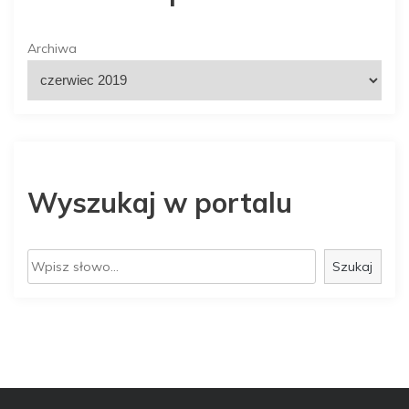
Archiwa
Wyszukaj w portalu
S
Szukaj
z
u
k
a
j