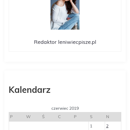
Redaktor leniwiecpisze.pl
Kalendarz
czerwiec 2019
P
W
Ś
C
P
S
N
1
2