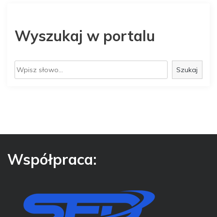
Wyszukaj w portalu
S
Szukaj
z
u
k
a
j
Współpraca: