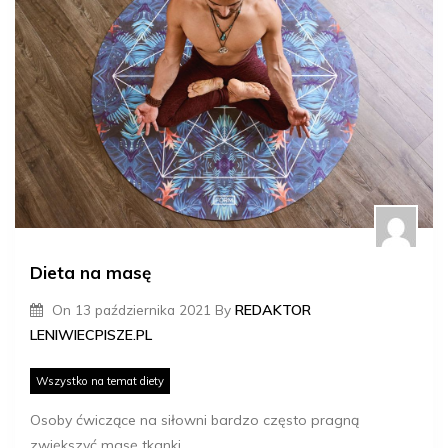
Dieta na masę
On
13 października 2021
By
REDAKTOR
LENIWIECPISZE.PL
Wszystko na temat diety
Osoby ćwiczące na siłowni bardzo często pragną
zwiększyć masę tkanki