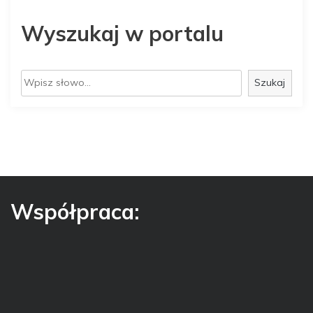
Wyszukaj w portalu
S
Szukaj
z
u
k
a
j
Współpraca: